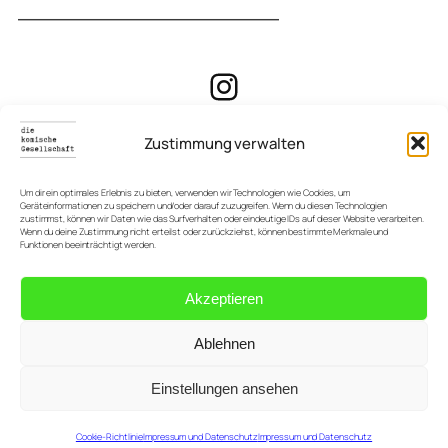
Instagram
Zustimmung verwalten
Um dir ein optimales Erlebnis zu bieten, verwenden wir Technologien wie Cookies, um
Newsletter
Geräteinformationen zu speichern und/oder darauf zuzugreifen. Wenn du diesen Technologien
zustimmst, können wir Daten wie das Surfverhalten oder eindeutige IDs auf dieser Website verarbeiten.
Wenn du deine Zustimmung nicht erteilst oder zurückziehst, können bestimmte Merkmale und
Funktionen beeinträchtigt werden.
LINKS
Akzeptieren
Datenschutz
Ablehnen
inTölz-Kalender
Einstellungen ansehen
Impressum
Cookie-Richtlinie
Impressum und Datenschutz
Impressum und Datenschutz