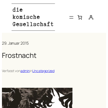
Zum
Inhalt
springen
29. Januar 2015
Frostnacht
Verfasst von
admin
in
Uncategorized