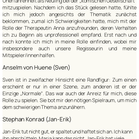
Unerfahrenheit als Neuling bei der „komischen Gesellschaft“
mitzuspielen. Nachdem ich das Stück gelesen hatte, fühlte
ich mich jedoch angesichts der Thematik zunächst
beklommen, zumal ich Schwierigkeiten hatte, mich mit der
Rolle der Therapeutin Anna anzufreunden, deren Verhalten
ich zu Beginn als unprofessionell empfand. Erst nach und
nach konnte ich mich in meine Rolle einfinden, wobei mir
insbesondere auch unsere Regisseurin und meine
Mitspieler/innen halfen.
Anselm von Huene (Sven)
Sven ist in zweifacher Hinsicht eine Randfigur: Zum einen
erscheint er nur in einer Szene, zum anderen ist er der
Einzige „Normale“. Das war auch der Anreiz für mich, diese
Rolle zu spielen. Sie bot mir den nötigen Spielraum, um mich
dem schwierigen Thema anzunähern.
Stephan Konrad (Jan-Erik)
Jan-Erik tut nicht gut, er spaltet und haftet sich an. Ich kann
ihn abschütteln. Maria kann das nicht. Jan-Erik hat viele