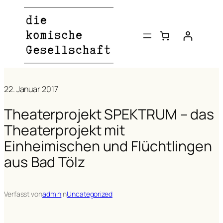
Zum
Inhalt
springen
22. Januar 2017
Theaterprojekt SPEKTRUM – das
Theaterprojekt mit
Einheimischen und Flüchtlingen
aus Bad Tölz
Verfasst von
admin
in
Uncategorized