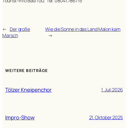
Tourist-Info Bad Tölz Tel. 08041.786715
←
Der große
Wie die Sonne in das Land Malon kam
Marsch
→
WEITERE BEITRÄGE
Tölzer Kneipenchor
1. Juli 2026
Impro-Show
21. Oktober 2025